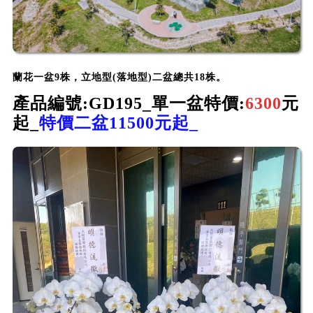
蘭花一盆9株，
立地型(落地型)
二盆總共18株。
產品編號:GD195
_
單一盆
特價:
6300
元
起_
特價二盆11500元起_