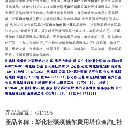
事花籃追思蘭花適合喪禮追思的選擇，
社頭殯儀館
生命禮儀廳
可配送各式喪事
禮儀禮品。
精緻告別式送花柱花環
社頭殯儀館
朝興公墓
附近社頭雅楓花店線上
免費客服諮詢與代擬輓聯，免費代印卡片服務，替你傳遞致哀追思心意零距
離！
社頭殯儀館
提供配送花籃米塔蘭花盆栽罐頭籃
,
淡色系質感設計告別式花
籃
;
告別式送花喪事送花
,
社頭殯儀館
朝興公墓
送花服務。社頭鄉花店代客送花
快送
,24
小時網路下單，提供精選設計師追思公祭花禮，為您表達哀思。
社頭
殯儀館
推薦花店雅楓花藝送花。弔唁敬悼專用花籃，傳達您的心意，彰化殯儀
館可送，一九九六創始店_三十幾年老牌實體花店雅楓花店好評推薦，歡迎訂
購。藝術花籃、喪禮米塔、追思禮拜、蘭花、花籃花柱、高架花籃、靈堂送花
弔唁，推薦適用送花給你參考。
彰化縣 殯儀館 社頭鄉第六公 墓-簡易治喪場 所 公立 彰化縣社頭鄉 水源路9號
048720481_彰化縣 公墓 彰化縣社頭鄉 第七公墓 公立 彰化縣社頭鄉 湳雅段
180- 12地號 04-8732621_彰化縣 公墓 彰化縣社頭鄉 第五公墓 公立 彰化縣
社頭鄉 埤清段51.55地 號 04-8732621_彰化縣 公墓 彰化縣社頭鄉 第六公墓
公立 彰化縣社頭鄉 社頭鄉朝興村 山腳路二段 432巷6、10、 16號 04-
8720481_彰化縣 骨灰(骸)存放 彰化縣社頭鄉 第六公墓骨灰 骸存放設施 公立
彰化縣社頭鄉 山腳路二段 432巷6、10、 16號 04-8732621_
產品編號︰GD195
產品名稱：彰化社頭殯儀館費用塔位查詢_社