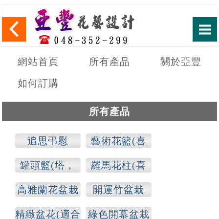
網站首頁
所有產品
關於亞豐
如何訂購
所有產品
追思弔慰
藝術花籃(喜
慶，追思)
罐頭籃(塔，
羅馬花柱(喜
山)
慶，追思)
高雅蘭花盆栽
開運竹盆栽
精緻盆花(適合
綠色開幕盆栽