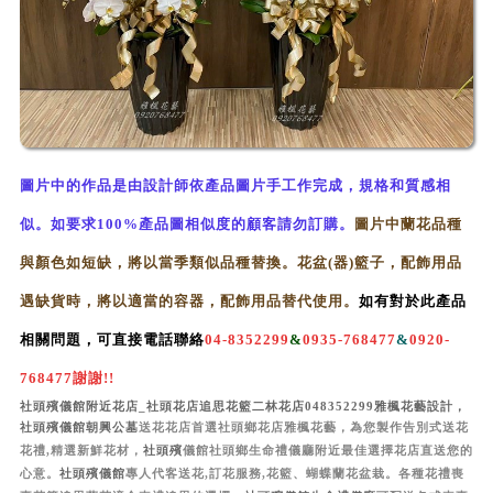
圖片中的作品是由設計師依產品圖片手工作完成，
規格和質感相
似。如要求100%產品圖
相似
度的顧客請勿訂購。
圖片中蘭花品種
與顏色如短缺，將以當季類似品種替換。花盆(器)
籃
子，
配飾用品
遇缺貨時，將以適當的容器，配飾用品替代使用。
如有對於此產品
相關問題，可直接電話聯絡
04-8352299
&
0935-768477
&
0920-
768477
謝謝!!
社頭殯儀館附近花店_社頭花店追思花籃二林花店048352299雅楓花藝設計，
社頭殯儀館朝興公墓
送花花店首選社頭鄉花店雅楓花藝，為您製作告別式送花
花禮
,
精選新鮮花材，
社頭殯
儀館
社頭鄉生命禮儀廳
附近最佳選擇花店直送您的
心意。
社頭殯儀館
專人代客送花
,
訂花服務
,
花籃、蝴蝶蘭花盆栽。各種花禮喪