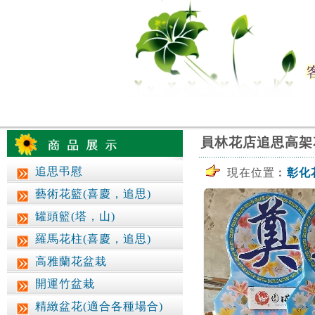
員林花店追思高架
追思弔慰
現在位置︰
彰化
藝術花籃(喜慶，追思)
罐頭籃(塔，山)
羅馬花柱(喜慶，追思)
高雅蘭花盆栽
開運竹盆栽
精緻盆花(適合各種場合)