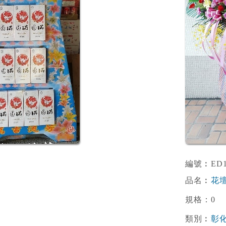
編號︰ED1
品名︰
花壇
規格：0
類別︰
彰