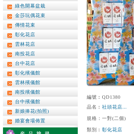
綠色開幕盆栽
金莎玩偶花束
傳情花束
彰化花店
雲林花店
南投花店
台中花店
彰化殯儀館
雲林殯儀館
南投殯儀館
編號︰QD1380
台中殯儀館
品名︰
社頭花店...
新娘捧花(拍照)
規格：一對(二個)
婚宴會場佈置
類別︰
彰化花店