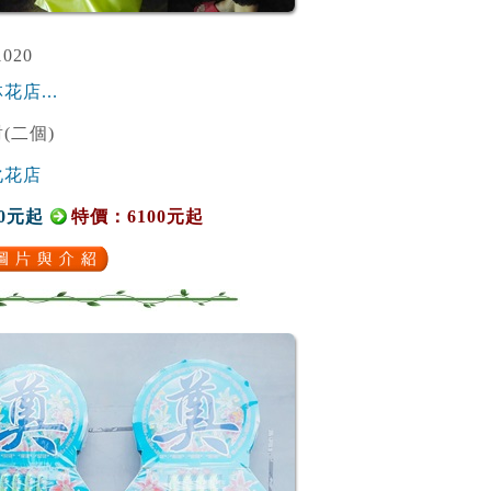
020
花店...
(二個)
化花店
0元起
特價：6100元起