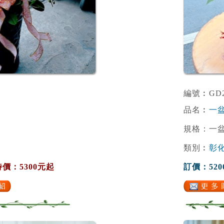
編號︰GD2
品名︰
一盆
規格：一
類別︰
彰
特價：5300元起
訂價：520