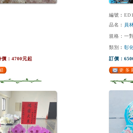
編號︰ED1
品名︰
員林
規格：一對
類別︰
彰
特價：4700元起
訂價：650