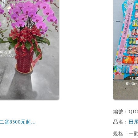
編號︰QD0
盆8500元起...
品名︰
田尾
規格：一對