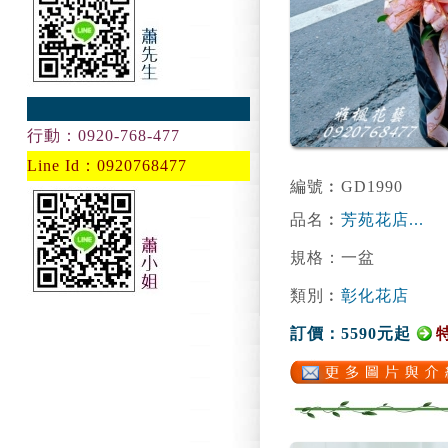
行動：0920-768-477
Line Id：0920768477
編號︰GD1990
品名︰
芳苑花店...
規格：一盆
類別︰
彰化花店
訂價：5590元起