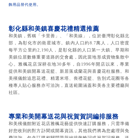
飾用品替代使用。
彰化縣和美鎮喜慶花禮精選推薦
和美鎮，舊稱「卡里善」、「和美線」，位於臺灣彰化縣北
部，為彰化市的衛星城市。鎮內人口約8.7萬人，人口密度
每平方公里約2,190人，是彰化縣的人口第一大鎮。早期和
美鎮位居數條重要道路的交會處，因此當地形成貨物集散中
心。雅楓花店深耕在地30多年，自1996年開店以來，專業
提供和美鎮開幕送花籃、新居落成蘭花與喜慶花柱服務。和
美殯儀館追思花禮、精選米塔、喪禮花籃、告別式花圈等各
種專人貼心服務亦可洽詢，直送範圍涵蓋和美各主要禮廳與
社區。
專業和美開幕送花與祝賀賀詞編排服務
和美殯儀館附近花店雅楓花藝提供快速訂購服務，只需準備
好您收到的對方訃聞或開幕資訊，其他我們將為您處理與免
費諮詢，包含訂購相關問題與編排敬輓詞或祝賀詞服務。送