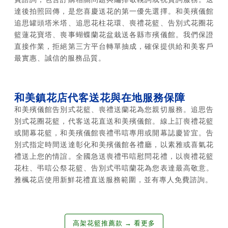
達後拍照回傳，是您喜慶送花的第一優先選擇。和美殯儀館
追思罐頭塔米塔、追思花柱花環、喪禮花籃、告別式花圈花
籃蓮花寶塔、喪事蝴蝶蘭花盆栽送各縣市殯儀館。我們保證
直接作業，拒絕第三方平台轉單抽成，確保提供給和美客戶
最實惠、誠信的服務品質。
和美鎮花店代客送花與在地服務保障
和美殯儀館告別式花籃、喪禮送蘭花為您親切服務。追思告
別式花圈花籃，代客送花直送和美殯儀館。線上訂喪禮花籃
或開幕花籃，和美殯儀館喪禮弔唁專用或開幕誌慶皆宜。告
別式指定時間送達彰化和美殯儀館各禮廳，以素雅或喜氣花
禮送上您的情誼。全國急送喪禮弔唁慰問花禮，以喪禮花籃
花柱、弔唁公祭花籃、告別式弔唁蘭花為您表達最高敬意。
雅楓花店使用新鮮花禮直送服務範圍，並有專人免費諮詢。
高架花籃推薦款 → 看更多