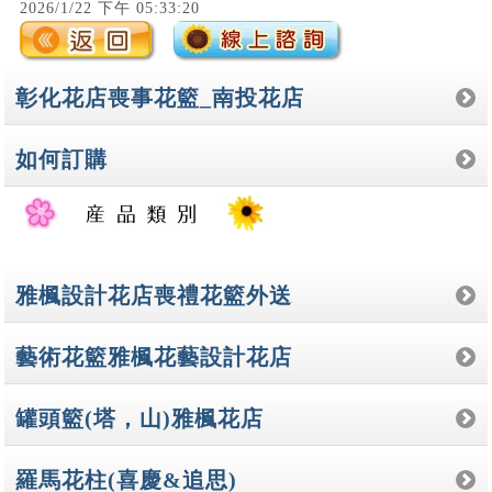
2026/1/22 下午 05:33:20
彰化花店喪事花籃_南投花店
如何訂購
雅楓設計花店喪禮花籃外送
藝術花籃雅楓花藝設計花店
罐頭籃(塔，山)雅楓花店
羅馬花柱(喜慶&追思)