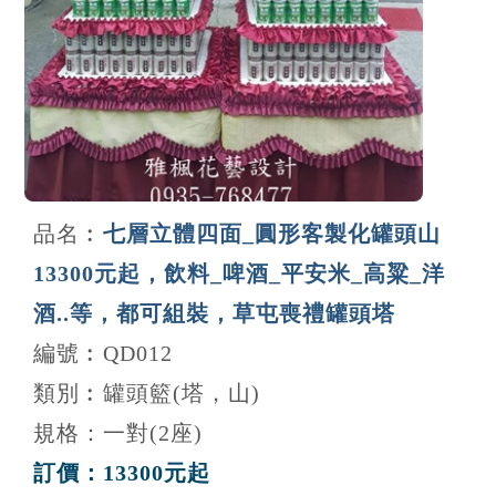
品名︰
七層立體四面_圓形客製化罐頭山
13300元起，飲料_啤酒_平安米_高粱_洋
酒..等，都可組裝，草屯喪禮罐頭塔
編號︰QD012
類別︰罐頭籃(塔，山)
規格：一對(2座)
訂價：13300元起