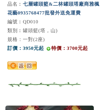
品名︰
七層罐頭籃&二林罐頭塔廠商雅楓
花藝0935768477批發外送免運費
編號︰QD010
類別︰罐頭籃(塔，山)
規格：一對(2座)
訂價：3950元起
特價：3700元起