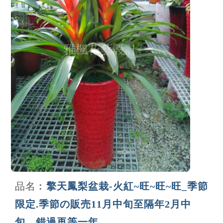
品名︰
擎天鳳梨盆栽-火紅~旺~旺~旺_季節
限定.季節の販売11月中旬至隔年2月中
旬，錯過再等一年