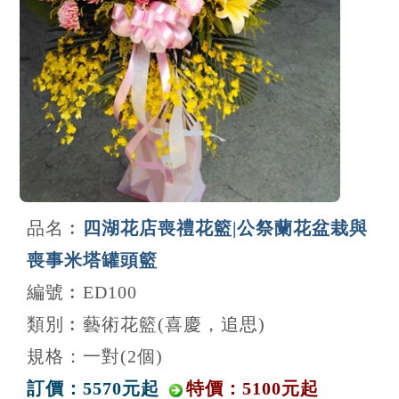
品名︰
四湖花店喪禮花籃|公祭蘭花盆栽與
喪事米塔罐頭籃
編號︰ED100
類別︰藝術花籃(喜慶，追思)
規格：一對(2個)
訂價：5570元起
特價：5100元起