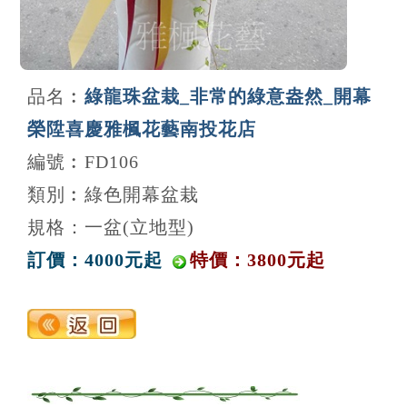
品名︰
綠龍珠盆栽_非常的綠意盎然_開幕
榮陞喜慶雅楓花藝南投花店
編號︰FD106
類別︰綠色開幕盆栽
規格：一盆(立地型)
訂價：4000元起
特價：3800元起