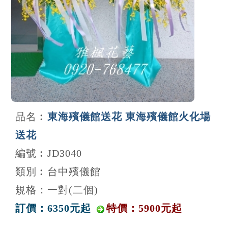
品名︰
東海殯儀館送花 東海殯儀館火化場
送花
編號︰JD3040
類別︰台中殯儀館
規格：一對(二個)
訂價：6350元起
特價：5900元起