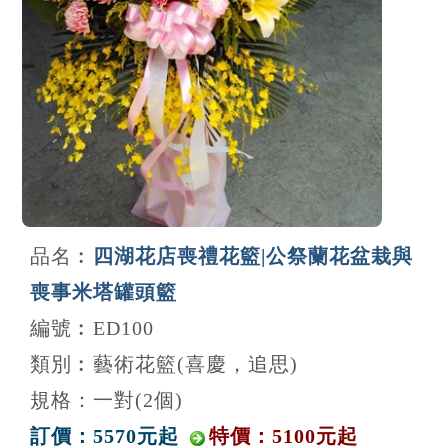
品名︰
四湖花店喪禮花籃|公祭蘭花盆栽與
喪事米塔罐頭籃
編號︰ED100
類別︰藝術花籃(喜慶，追思)
規格：一對(2個)
訂價：5570元起
特價：5100元起