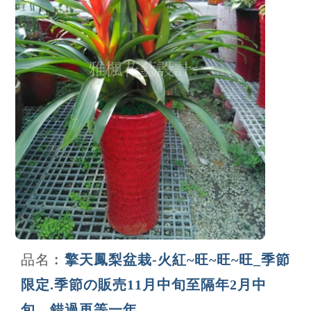
品名︰
擎天鳳梨盆栽-火紅~旺~旺~旺_季節
限定.季節の販売11月中旬至隔年2月中
旬，錯過再等一年