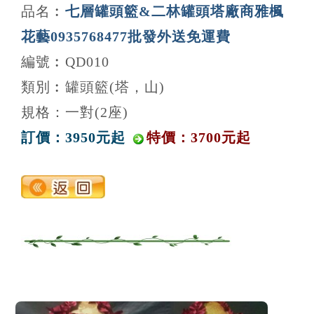
品名︰
七層罐頭籃&二林罐頭塔廠商雅楓
花藝0935768477批發外送免運費
編號︰QD010
類別︰罐頭籃(塔，山)
規格：一對(2座)
訂價：3950元起
特價：3700元起