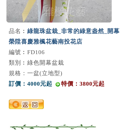
品名︰
綠龍珠盆栽_非常的綠意盎然_開幕
榮陞喜慶雅楓花藝南投花店
編號︰FD106
類別︰綠色開幕盆栽
規格：一盆(立地型)
訂價：4000元起
特價：3800元起