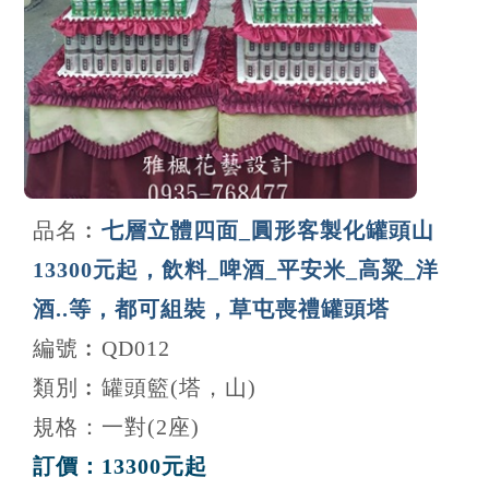
品名︰
七層立體四面_圓形客製化罐頭山
13300元起，飲料_啤酒_平安米_高粱_洋
酒..等，都可組裝，草屯喪禮罐頭塔
編號︰QD012
類別︰罐頭籃(塔，山)
規格：一對(2座)
訂價：13300元起