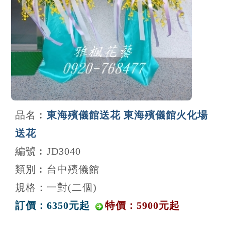
品名︰
東海殯儀館送花 東海殯儀館火化場
送花
編號︰JD3040
類別︰台中殯儀館
規格：一對(二個)
訂價：6350元起
特價：5900元起