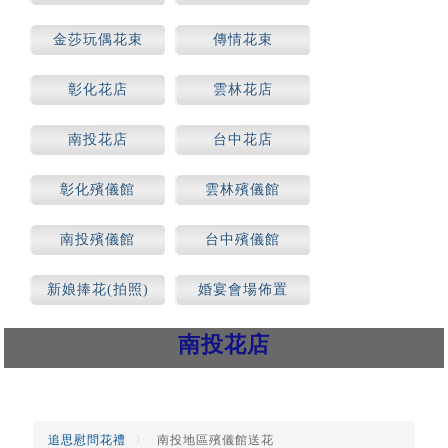
場合)
金莎玩偶花束
傳情花束
彰化花店
雲林花店
南投花店
台中花店
彰化殯儀館
雲林殯儀館
南投殯儀館
台中殯儀館
新娘捧花(拍照)
婚宴會場佈置
南投花店
追思慰問花禮
南投地區殯儀館送花