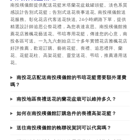
南投殯儀館提供配送花籃米塔蘭花盆栽罐頭籃。淡色系質
感設計告別式花籃；告別式送花喪事送花, 南投殯儀館送
花服務。彰化花店代客送花快送, 24小時網路下單，提供
精選設計師追思公祭花禮，為您表達哀思。南投殯儀館推
薦花店雅楓花藝送花。弔唁專用花籃，傳達您的心意，南
投各區可送。一九九六創始店三十多年實體花店雅楓花店
好評推薦，歡迎訂購。藝術花籃、喪禮、追思禮拜、蘭
花、花籃花柱、高架花籃、靈堂送花、弔唁，推薦適用送
花。
南投花店配送南投殯儀館的弔唁花籃需要額外運費
嗎？
南投地區喪禮送花的蘭花盆栽可以維持多久？
如何在南投殯儀館訂購急件的喪禮高架花籃？
送往南投殯儀館的輓聯祝賀詞可以代寫嗎？