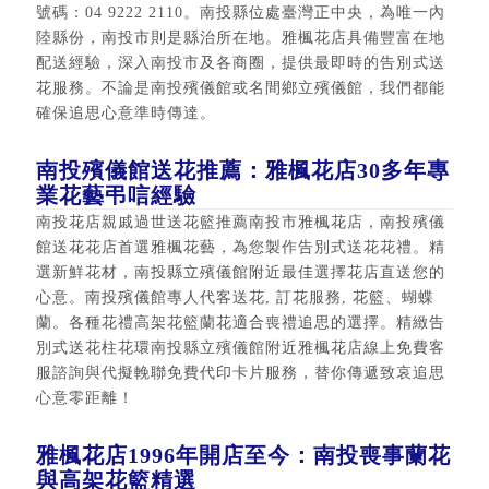
號碼：04 9222 2110。南投縣位處臺灣正中央，為唯一內
陸縣份，南投市則是縣治所在地。雅楓花店具備豐富在地
配送經驗，深入南投市及各商圈，提供最即時的告別式送
花服務。不論是南投殯儀館或名間鄉立殯儀館，我們都能
確保追思心意準時傳達。
南投殯儀館送花推薦：雅楓花店30多年專
業花藝弔唁經驗
南投花店親戚過世送花籃推薦南投市雅楓花店，南投殯儀
館送花花店首選雅楓花藝，為您製作告別式送花花禮。精
選新鮮花材，南投縣立殯儀館附近最佳選擇花店直送您的
心意。南投殯儀館專人代客送花, 訂花服務, 花籃、蝴蝶
蘭。各種花禮高架花籃蘭花適合喪禮追思的選擇。精緻告
別式送花柱花環南投縣立殯儀館附近雅楓花店線上免費客
服諮詢與代擬輓聯免費代印卡片服務，替你傳遞致哀追思
心意零距離！
雅楓花店1996年開店至今：南投喪事蘭花
與高架花籃精選