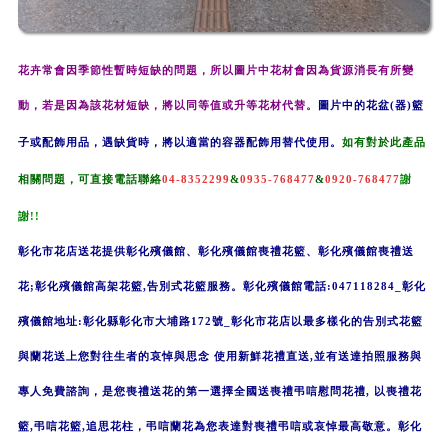
花卉常會因季節性暫時短缺的問題，所以圖片中花材會因為貨源
消長
有所變
動，若是因為該花材短缺，將以同等值或升等花材代替。
圖片中的
花盆(器)籃
子或配飾用品，遇缺貨時，將以適當的容器
配飾用
替代使用
。
如有對於此產品
相關
問題，可直接電話聯
絡
04-8352299
&
0935-768477
&
0920-768477
謝
謝!!
彰化市花店送花提供彰化殯儀館、彰化殯儀館喪禮花籃、彰化殯儀館喪禮送
花;彰化殯儀館高架花籃,告別式花籃服務。
彰化殯儀館電話:047118284_
彰化
殯儀館地址:彰化縣彰化市大埔路172號_
彰化市花店以最多樣化的告別式花籃
與蘭花送上您對往生者的哀悼與思念 使用新鮮花禮直送,並有送達拍照服務與
專人免費諮詢，是您喪禮送花的第一選擇
全國送喪禮弔唁慰問花禮, 以
喪禮花
籃,弔唁花籃
,追思花柱，
弔唁蘭花
為您表達對喪禮弔唁或哀悼最高敬意。
彰化