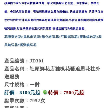
殯儀館弔唁&追思花禮精選推薦。彰化殯儀館追思花籃、追思蘭花、喪禮花
籃、告別式高架花籃、弔唁蝴蝶蘭送各縣市殯儀館. 快速訂購服務_只需準備好
您收到的對方訃聞其他我們將為您處理與免費諮詢,包含訂購相關問題與免費擬
輓詞服務,彰化殯儀館告別式高架花籃,喪禮送蘭花為您親切服務。
花壇鄉送花#
員林市送花#
彰化市送花#
芬園鄉送花#
鹿港鎮送花#
和
美鎮送花#
溪湖鎮送花
產品編號︰JD301
產品名稱：社頭鄉花店雅楓花藝追思花柱外
送服務
尺寸規格：一對
訂價：8100元起
特價：7500元起
點擊次數：7952次