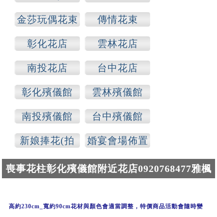
各種場合)
金莎玩偶花束
傳情花束
彰化花店
雲林花店
南投花店
台中花店
彰化殯儀館
雲林殯儀館
南投殯儀館
台中殯儀館
新娘捧花(拍
婚宴會場佈置
照)
喪事花柱彰化殯儀館附近花店0920768477雅楓
花店
高約230cm_寬約90cm
花材與顏色會適當調整，
特價商品活動
會
隨時變