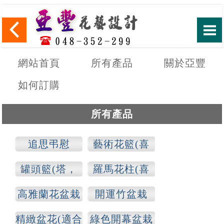
網站首頁
所有產品
關於亞豐
如何訂購
所有產品
追思弔慰
藝術花籃(喜
慶，追思)
罐頭籃(塔，
羅馬花柱(喜
山)
慶，追思)
高雅蘭花盆栽
開運竹盆栽
精緻盆花(適合
綠色開幕盆栽