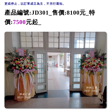
更或停止
，
以訂單成立為主，不另行通知。
產品編號:JD301_
售價:8100元_
特
價:
75
00
元起_