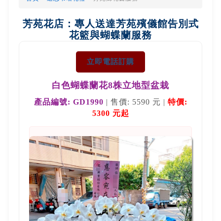
芳苑花店：專人送達芳苑殯儀館告別式
花籃與蝴蝶蘭服務
立即電話訂購
白色蝴蝶蘭花8株立地型盆栽
產品編號: GD1990
|
售價: 5590 元
|
特價:
5300 元起