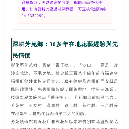
遇缺貨時，將以適當的容器，配飾用品替代使
用。如有對於此產品相關問題，可直接電話聯絡
04-8352299。
深耕芳苑鄉：30多年在地花藝經驗與先
民情懷
彰化縣芳苑鄉，舊稱「番仔挖」、「沙山」，原是一片
沙丘荒涼、不毛之地。據史載三百八十餘年前有福建省
福州府曾姓家族定居於此，繼有陳姓及泉州府同安縣居
民陸續遷陟。先民蓽路籃縷，開荒墾地，從事農漁業，
後因貿易繁盛名曰「番仔挖」。 芳苑鄉目前轄區包含：
芳苑村、王功村、漢寶村、路上村、新生村、三合村等
在地鄰里，是彰化縣面積第二大的鄉鎮。
芳苑殯儀館附近花店雅楓花藝以素雅告別式花籃與蘭花