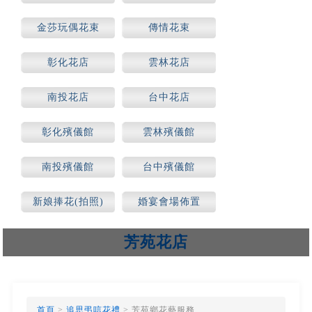
場合)
金莎玩偶花束
傳情花束
彰化花店
雲林花店
南投花店
台中花店
彰化殯儀館
雲林殯儀館
南投殯儀館
台中殯儀館
新娘捧花(拍照)
婚宴會場佈置
芳苑花店
首頁
>
追思弔唁花禮
> 芳苑鄉花藝服務