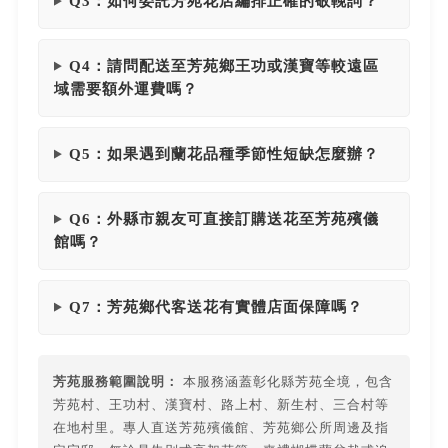
Q3：如何委託芳苑花店編排正確的敬輓詞？
Q4：請問配送至芳苑鄉王功或漢寶等較遠區
域需要額外運費嗎？
Q5：如果遇到蘭花品種季節性短缺怎麼辦？
Q6：外縣市親友可直接訂購送花至芳苑殯儀
館嗎？
Q7：芳苑鄉代客送花有實體店面保障嗎？
芳苑服務範圍說明：
本服務涵蓋彰化縣芳苑全境，包含
芳苑村、王功村、漢寶村、路上村、新生村、三合村等
在地村里。專人直送芳苑殯儀館、芳苑鄉公所周邊及指