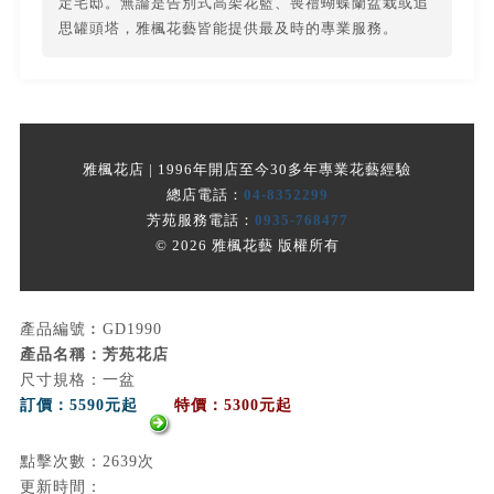
定宅邸。無論是告別式高架花籃、喪禮蝴蝶蘭盆栽或追
思罐頭塔，雅楓花藝皆能提供最及時的專業服務。
雅楓花店 | 1996年開店至今30多年專業花藝經驗
總店電話：
04-8352299
芳苑服務電話：
0935-768477
© 2026 雅楓花藝 版權所有
產品編號︰GD1990
產品名稱：芳苑花店
尺寸規格：一盆
訂價：5590元起
特價：5300元起
點擊次數：2639次
更新時間：