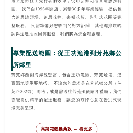
送上您對往生先行者的敬悼，使用新鮮花禮直送服務範
圍。 我們自1996年開店，累積30多年專業經驗，提供包
含追思罐頭塔、追思花柱、喪禮花籃、告別式花圈等完
整服務。 只需準備好您收到的對方訃聞，其他編排敬輓
詞與送達拍照回傳服務，我們將為您全程處理。
專業配送範圍：從王功漁港到芳苑鄉公
所鄰里
芳苑鄉西側海岸線豐富，包含王功漁港、芳苑燈塔、漢
寶濕地等重要地標。 不論您的需求是在芳苑鄉公所（斗
苑路202號）周邊，或是需送往芳苑殯儀館各禮廳，我們
皆能提供精準的配送服務，讓您的哀悼心意在告別式現
場完美呈現。
高架花籃推薦款 → 看更多