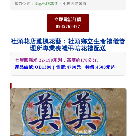
當前位置：
追思弔唁花禮
> 七層圓滿米塔
立即電話訂購
0935768477
社頭花店雅楓花藝：社頭鄉立生命禮儀管
理所專業喪禮弔唁花禮配送
七層圓滿米 22-190系列，高度約170公分。
產品編號:QD1380 | 售價:4700元 | 特價:4500元起