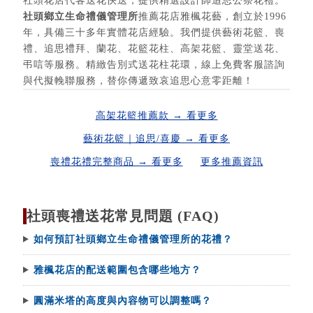
社頭花店代客送花快送，提供精選設計師追思公祭花禮。
社頭鄉立生命禮儀管理所
推薦花店雅楓花藝，創立於1996
年，具備三十多年實體花店經驗。我們提供藝術花籃、喪
禮、追思禮拜、蘭花、花籃花柱、高架花籃、靈堂送花、
弔唁等服務。精緻告別式送花柱花環，線上免費客服諮詢
與代擬輓聯服務，替你傳遞致哀追思心意零距離！
高架花籃推薦款 → 看更多
藝術花籃｜追思/喜慶 → 看更多
喪禮花禮完整商品 → 看更多
更多推薦資訊
社頭喪禮送花常見問題 (FAQ)
如何預訂社頭鄉立生命禮儀管理所的花禮？
雅楓花店的配送範圍包含哪些地方？
圓滿米塔的高度與內容物可以調整嗎？