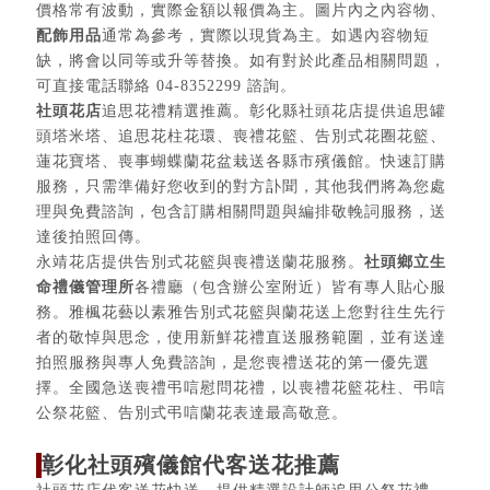
價格常有波動，實際金額以報價為主。圖片內之內容物、
配飾用品
通常為參考，實際以現貨為主。如遇內容物短
缺，將會以同等或升等替換。如有對於此產品相關問題，
可直接電話聯絡 04-8352299 諮詢。
社頭花店
追思花禮精選推薦。彰化縣社頭花店提供追思罐
頭塔米塔、追思花柱花環、喪禮花籃、告別式花圈花籃、
蓮花寶塔、喪事蝴蝶蘭花盆栽送各縣市殯儀館。快速訂購
服務，只需準備好您收到的對方訃聞，其他我們將為您處
理與免費諮詢，包含訂購相關問題與編排敬輓詞服務，送
達後拍照回傳。
永靖花店提供告別式花籃與喪禮送蘭花服務。
社頭鄉立生
命禮儀管理所
各禮廳（包含辦公室附近）皆有專人貼心服
務。雅楓花藝以素雅告別式花籃與蘭花送上您對往生先行
者的敬悼與思念，使用新鮮花禮直送服務範圍，並有送達
拍照服務與專人免費諮詢，是您喪禮送花的第一優先選
擇。全國急送喪禮弔唁慰問花禮，以喪禮花籃花柱、弔唁
公祭花籃、告別式弔唁蘭花表達最高敬意。
彰化社頭殯儀館代客送花推薦