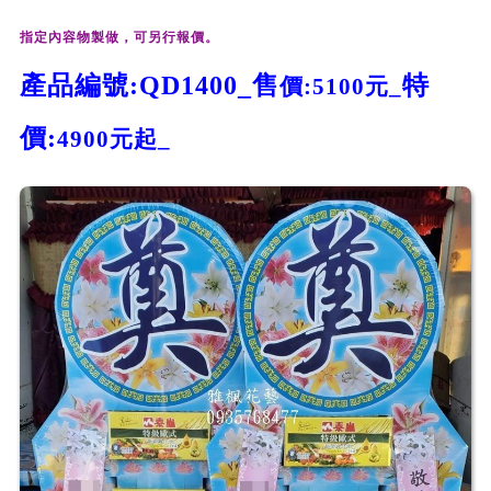
指定內容物製做，可另行報價。
產品編號:QD1400_
售
特
價:5100
元_
價:
4900
元起_