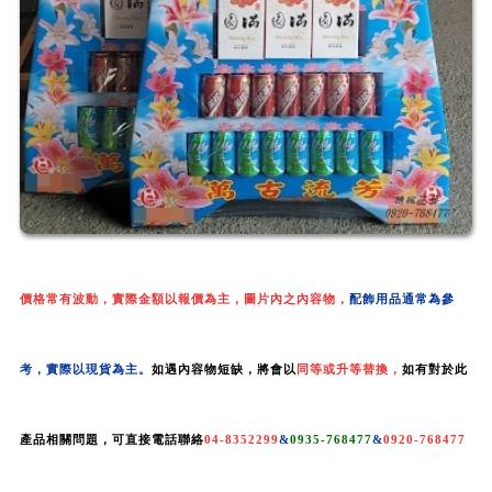
價格常有波動，實際金額以報價為主，
圖片內之內容物，
配飾用品
通常為參
考，
實際以現貨為主。
如遇內容物短缺，將會以
同
等
或
升等
替換，
如有對於此
產品相關
問題，可直接電話聯絡
04-8352299
&
0935-768477
&
0920-768477