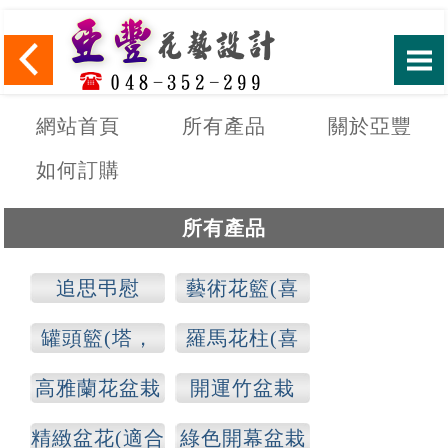
網站首頁
所有產品
關於亞豐
如何訂購
所有產品
追思弔慰
藝術花籃(喜
慶，追思)
罐頭籃(塔，
羅馬花柱(喜
山)
慶，追思)
高雅蘭花盆栽
開運竹盆栽
精緻盆花(適合
綠色開幕盆栽