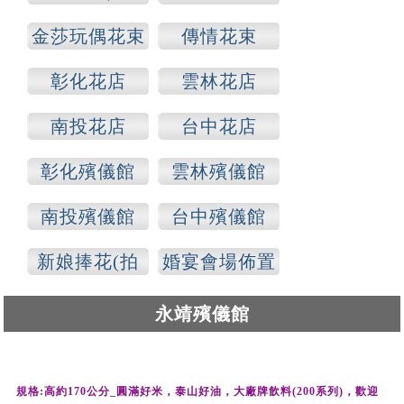
各種場合)
金莎玩偶花束
傳情花束
彰化花店
雲林花店
南投花店
台中花店
彰化殯儀館
雲林殯儀館
南投殯儀館
台中殯儀館
新娘捧花(拍
婚宴會場佈置
照)
永靖殯儀館
規格:
高約170公分
_圓滿好米，泰山好油，
大廠牌飲料(20
0系列)，
歡迎