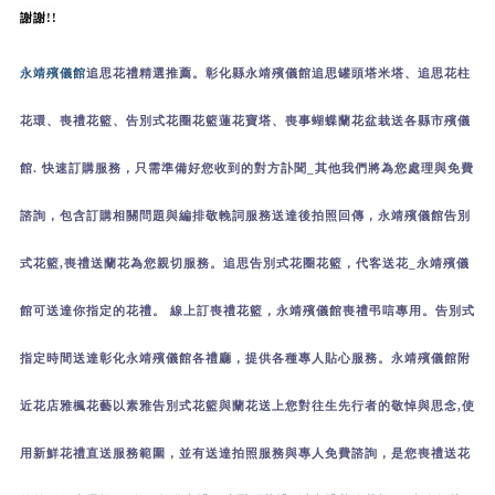
謝謝!
!
永靖殯儀館
追思花禮精選推薦。彰化縣
永靖
殯儀館追思罐頭塔米塔、追思花柱
花環、喪禮花籃、告別式花圈花籃蓮花寶塔、喪事蝴蝶蘭花盆栽送各縣市殯儀
館. 快速訂購服務，只需準備好您收到的對方訃聞_其他我們將為您處理與免費
諮詢，包含訂購相關問題與編排敬輓詞服務送達後拍照回傳，
永靖
殯儀館告別
式花籃,喪禮送蘭花為您親切服務。
追思告別式花圈花籃，代客送花_
永靖
殯儀
館可送達你指定的花禮。 線上訂喪禮花籃，
永靖
殯儀館喪禮弔唁專用。告別式
指定時間送達彰化
永靖
殯儀館各禮廳，提供各種專人貼心服務。
永靖
殯儀館附
近花店雅楓花藝以素雅告別式花籃與蘭花送上您對往生先行者的敬悼與思念,使
用新鮮花禮直送服務範圍，並有送達拍照服務與專人免費諮詢，是您喪禮送花