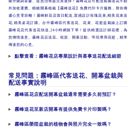
榮升榮調喜慶、追思治喪超完美選擇！霧峰花店可配送範圍送花不額
外加收運費。精緻開幕植栽【霧峰送花】免費代印卡片服務，替你傳
遞心意零距離！霧峰鮮花店當日配送,質感設計玫瑰花束;精美花束送
花,精美桌花訂購。台中霧峰區代客送花、花束、花籃盆栽線上訂購
霧峰花店代客送花快送,24小時網路下單！提供精選設計師花禮，為
您傳情達意。霧峰花店送花。祝賀、開幕活動、弔唁專用花籃，精準
傳達您的心意。
點擊查看：霧峰花店專業設計與喜事送花配送細節
常見問題：霧峰區代客送花、開幕盆栽與
配送事實說明
霧峰區花店配送開幕盆栽通常需要多久前預訂？
霧峰送花至新店開幕有提供免費卡片印製嗎？
霧峰區榮陞盆栽的植物會與照片完全一致嗎？